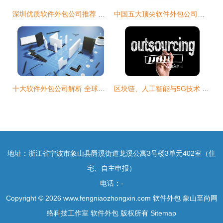
深圳优质软件外包公司推荐 如何选择合适的合作伙伴
中国五大顶尖软件外包公司深度推荐
十大软件外包公司解析 全球与国内市场的领军者
区块链、人工智能与5G技术 软件外包市场的颠覆性变革
地址：浙江省宁波市象山县爵溪街道龙溪公寓3号楼3单元402室（住
宅、自主申报）
电话：-
Copyright © 2026
www.fengniaozhongxin.com
软件外包
象山至尚网
络科技工作室
软件外包
版权所有
Sitemap