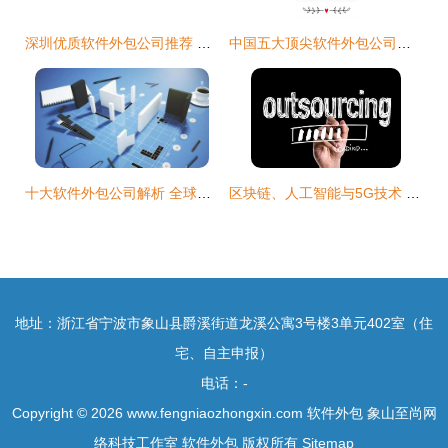
深圳优质软件外包公司推荐 如何选择合适的合作伙伴
中国五大顶尖软件外包公司深度推荐
十大软件外包公司解析 全球与国内市场的领军者
区块链、人工智能与5G技术 软件外包市场的颠覆性变革
地址：浙江省宁波市象山县爵溪街道龙溪公寓3号楼3单元402室（住
宅、自主申报）
电话：-
Copyright © 2026
www.fengniaozhongxin.com
软件外包
象山至尚网
络科技工作室
软件外包
版权所有
Sitemap