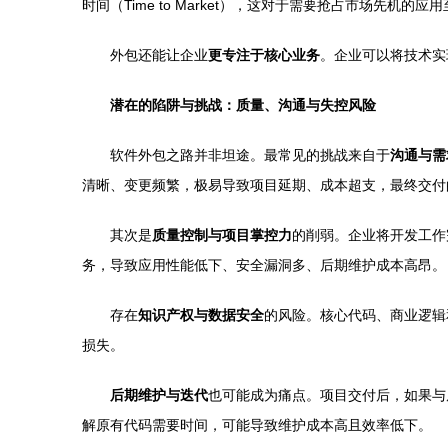
时间（Time to Market），这对于需要抢占市场先机的应
外包还能让企业
更专注于核心业务
。企业可以将技术实
潜在的陷阱与挑战：质量、沟通与失控风险
软件外包之路并非坦途。最常见的挑战来自于
沟通与需
清晰、变更频繁，极易导致项目延期、成本超支，最终交付
其次是
质量控制与项目掌控力
的削弱。企业将开发工作
务，导致应用性能低下、安全漏洞多、后期维护成本高昂。
存在
知识产权与数据安全
的风险。核心代码、商业逻辑
损失。
后期维护与迭代
也可能成为痛点。项目交付后，如果与
解原有代码需要时间，可能导致维护成本高且效率低下。