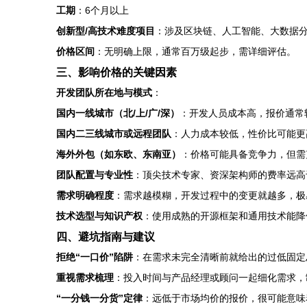
工期
：6个月以上
创新型/高技术难度项目
：涉及区块链、人工智能、大数据
价格区间
：无明确上限，通常百万级起步，需详细评估。
三、影响价格的关键因素
开发团队所在地与模式
：
国内一线城市（北/上/广/深）
：开发人员成本高，报价通常
国内二三线城市或远程团队
：人力成本较低，性价比可能更
海外外包（如东欧、东南亚）
：价格可能具备竞争力，但需
团队配置与专业性
：顶尖技术专家、资深架构师的费率远高
需求明确程度
：需求越模糊，开发过程中的变更就越多，极
技术选型与知识产权
：使用成熟的开源框架和通用技术能降
四、避坑指南与建议
拒绝“一口价”陷阱
：在需求未完全清晰前就给出的过低固定
重视需求梳理
：投入时间与产品经理或顾问一起细化需求，
“一分钱一分货”定律
：远低于市场均价的报价，很可能意味